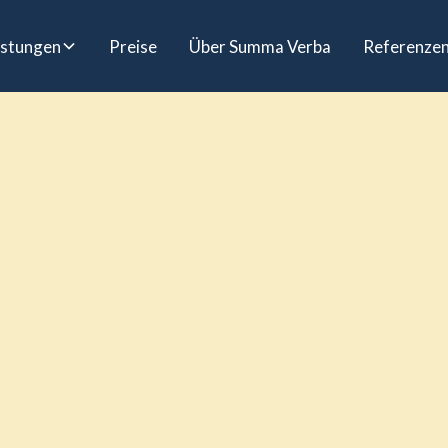
istungen
Preise
Über Summa Verba
Referenze
Bist Du bereit, 
voranzukommen