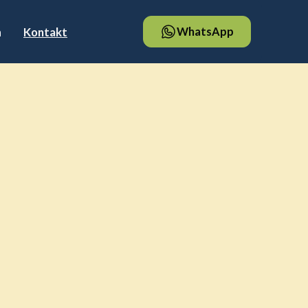
n
Kontakt
WhatsApp
um voller Mut, Elan und Selbstvertrauen
?